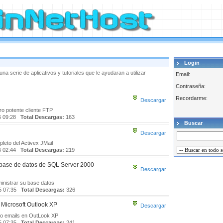
Login
a serie de aplicativos y tutoriales que le ayudaran a utilizar
Email:
Contraseña:
Recordarme:
Descargar
o potente cliente FTP
6 09:28
Total Descargas:
163
Buscar
Descargar
leto del Activex JMail
6 02:44
Total Descargas:
219
base de datos de SQL Server 2000
Descargar
inistrar su base datos
5 07:35
Total Descargas:
326
 Microsoft Outlook XP
Descargar
o emails en OutLook XP
5 07:35
Total Descargas:
241