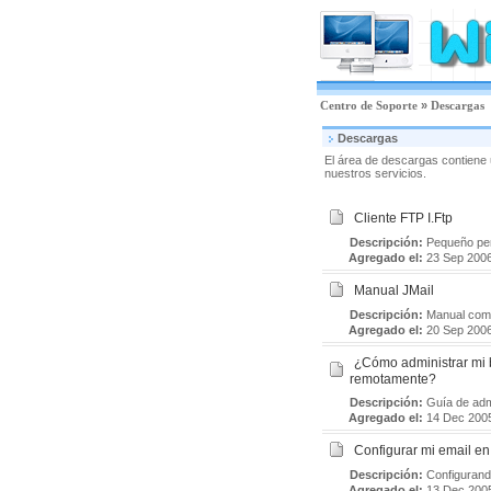
Centro de Soporte
»
Descargas
Descargas
El área de descargas contiene un
nuestros servicios.
Cliente FTP I.Ftp
Descripción:
Pequeño per
Agregado el:
23 Sep 200
Manual JMail
Descripción:
Manual comp
Agregado el:
20 Sep 200
¿Cómo administrar mi 
remotamente?
Descripción:
Guía de adm
Agregado el:
14 Dec 200
Configurar mi email en
Descripción:
Configurand
Agregado el:
13 Dec 200