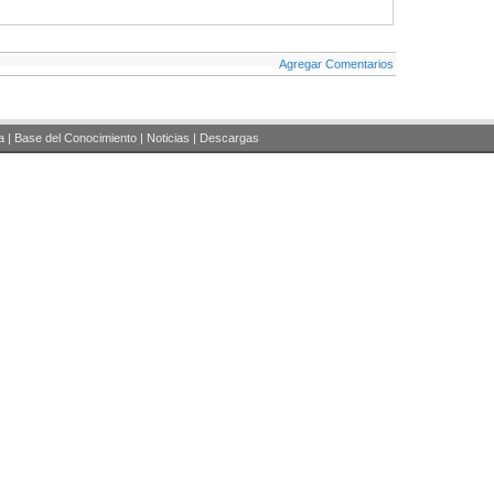
Agregar Comentarios
a
|
Base del Conocimiento
|
Noticias
|
Descargas