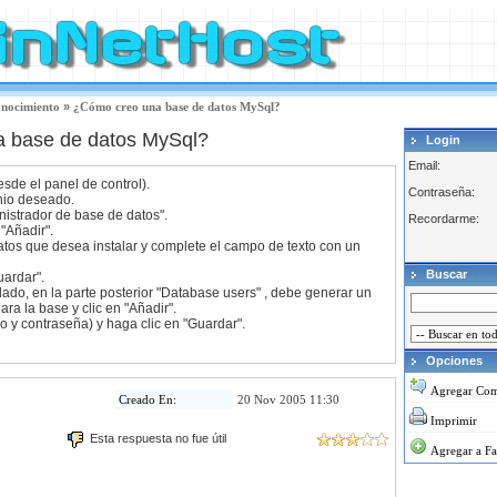
onocimiento
»
¿Cómo creo una base de datos MySql?
 base de datos MySql?
Login
Email:
sde el panel de control).
Contraseña:
nio deseado.
nistrador de base de datos".
Recordarme:
 "Añadir".
atos que desea instalar y complete el campo de texto con un
Buscar
uardar".
do, en la parte posterior "Database users" , debe generar un
ra la base y clic en "Añadir".
o y contraseña) y haga clic en "Guardar".
Opciones
Agregar Com
Creado En:
20 Nov 2005 11:30
Imprimir
Esta respuesta no fue útil
Agregar a Fa