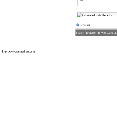
Comentarios de Usuarios
Regresar
Inicio
|
Registro
|
Enviar Consult
http://www.winnethost.com