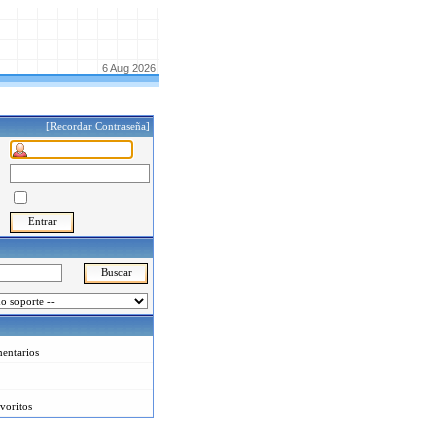
6 Aug 2026
[Recordar Contraseña]
entarios
voritos