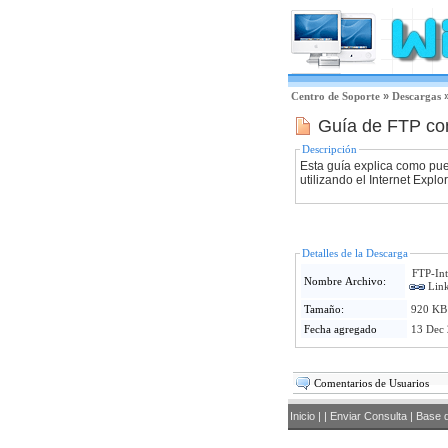
Centro de Soporte
»
Descargas
Guía de FTP con
Descripción
Esta guía explica como pue
utilizando el Internet Explo
Detalles de la Descarga
FTP-Int
Nombre Archivo:
Lin
Tamaño:
920 KB
Fecha agregado
13 Dec
Comentarios de Usuarios
Inicio
|
|
Enviar Consulta
|
Base d