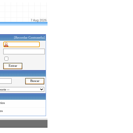
7 Aug 2026
[Recordar Contraseña]
rios
os