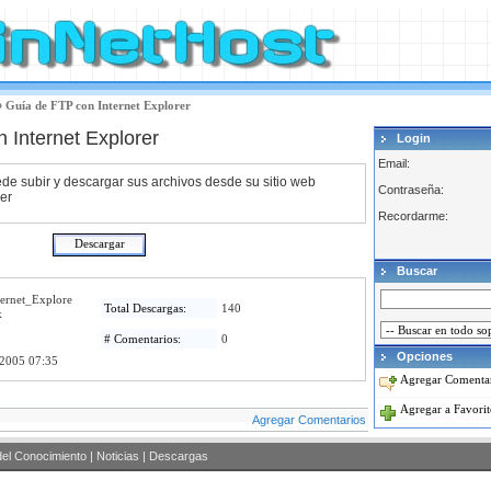
»
Guía de FTP con Internet Explorer
 Internet Explorer
Login
Email:
de subir y descargar sus archivos desde su sitio web
Contraseña:
rer
Recordarme:
Buscar
ernet_Explore
Total Descargas:
140
k
# Comentarios:
0
Opciones
 2005 07:35
Agregar Comenta
Agregar a Favorit
Agregar Comentarios
el Conocimiento
|
Noticias
|
Descargas